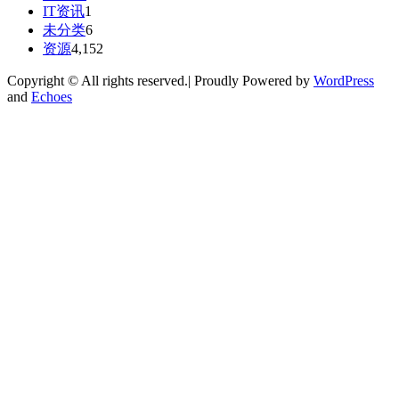
IT资讯
1
未分类
6
资源
4,152
Copyright © All rights reserved.| Proudly Powered by
WordPress
and
Echoes