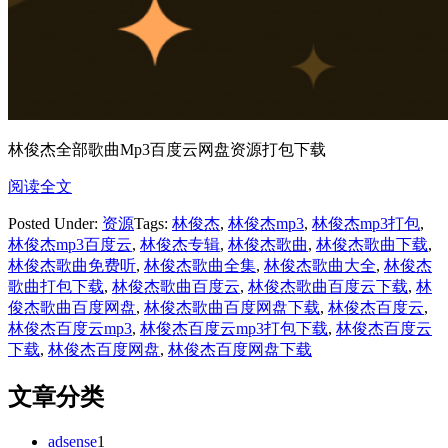
林俊杰全部歌曲Mp3百度云网盘资源打包下载
阅读全文
Posted Under:
资源
Tags:
林俊杰
,
林俊杰mp3
,
林俊杰mp3打包
,
林俊杰mp3百度云
,
林俊杰专辑
,
林俊杰歌曲
,
林俊杰歌曲下载
,
林俊杰歌曲免费听
,
林俊杰歌曲全集
,
林俊杰歌曲大全
,
林俊杰
歌曲打包下载
,
林俊杰歌曲百度云
,
林俊杰歌曲百度云下载
,
林
俊杰歌曲百度网盘
,
林俊杰歌曲百度网盘下载
,
林俊杰百度云
,
林俊杰百度云mp3
,
林俊杰百度云mp3打包下载
,
林俊杰百度云
下载
,
林俊杰百度网盘
,
林俊杰百度网盘下载
文章分类
adsense
1