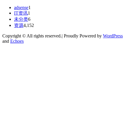
adsense
1
IT资讯
1
未分类
6
资源
4,152
Copyright © All rights reserved.| Proudly Powered by
WordPress
and
Echoes