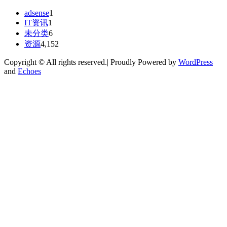
adsense
1
IT资讯
1
未分类
6
资源
4,152
Copyright © All rights reserved.| Proudly Powered by
WordPress
and
Echoes