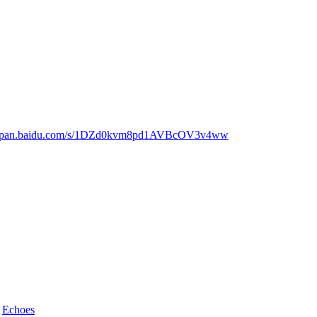
://pan.baidu.com/s/1DZd0kvm8pd1AVBcOV3v4ww
d
Echoes