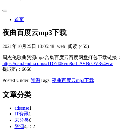
首页
夜曲百度云mp3下载
2021年10月25日 13:05:48
web
阅读 (455)
周杰伦歌曲资源mp3合集百度云百度网盘打包下载链接：
https://pan.baidu.com/s/1DZd0kvm8pd1AVBcOV3v4ww
提取码：6666
Posted Under:
资源
Tags:
夜曲百度云mp3下载
文章分类
adsense
1
IT资讯
1
未分类
6
资源
4,152