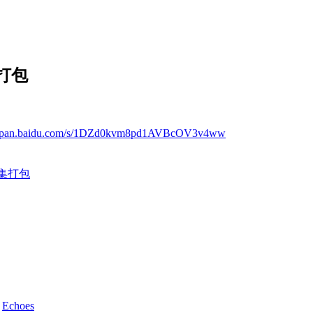
集打包
://pan.baidu.com/s/1DZd0kvm8pd1AVBcOV3v4ww
合集打包
d
Echoes