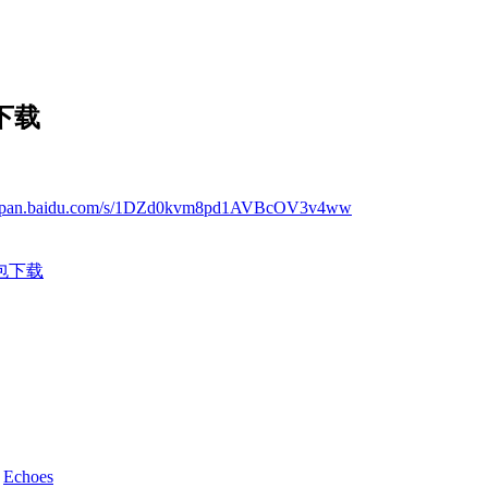
下载
://pan.baidu.com/s/1DZd0kvm8pd1AVBcOV3v4ww
包下载
d
Echoes