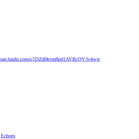
://pan.baidu.com/s/1DZd0kvm8pd1AVBcOV3v4ww
d
Echoes