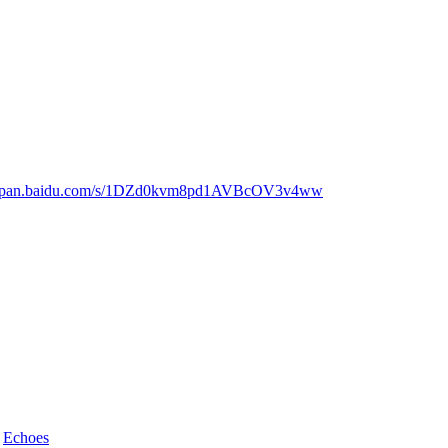
://pan.baidu.com/s/1DZd0kvm8pd1AVBcOV3v4ww
d
Echoes