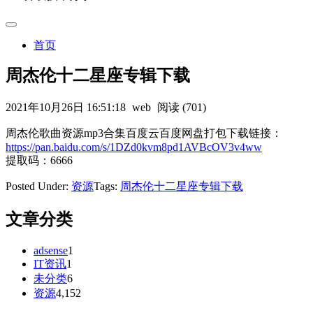
首页
周杰伦十二星座专辑下载
2021年10月26日 16:51:18
web
阅读 (701)
周杰伦歌曲资源mp3合集百度云百度网盘打包下载链接：
https://pan.baidu.com/s/1DZd0kvm8pd1AVBcOV3v4ww
提取码：6666
Posted Under:
资源
Tags:
周杰伦十二星座专辑下载
文章分类
adsense
1
IT资讯
1
未分类
6
资源
4,152