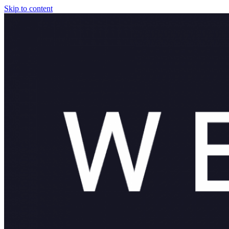
Skip to content