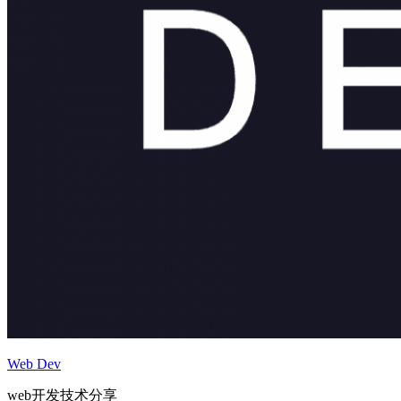
Web Dev
web开发技术分享