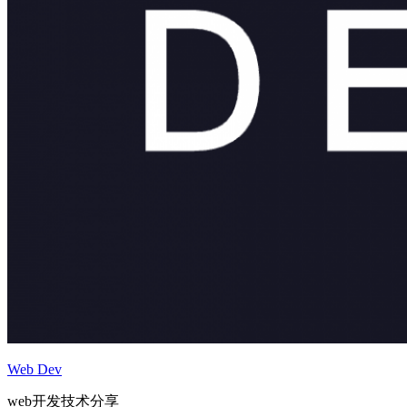
Web Dev
web开发技术分享