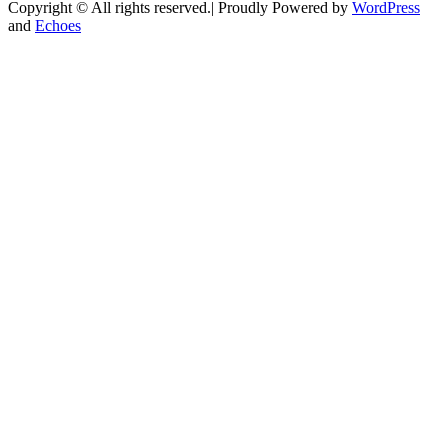
Copyright © All rights reserved.| Proudly Powered by
WordPress
and
Echoes