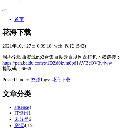
首页
花海下载
2021年10月27日 0:09:18
web
阅读 (542)
周杰伦歌曲资源mp3合集百度云百度网盘打包下载链接：
https://pan.baidu.com/s/1DZd0kvm8pd1AVBcOV3v4ww
提取码：6666
Posted Under:
资源
Tags:
花海下载
文章分类
adsense
1
IT资讯
1
未分类
6
资源
4,152