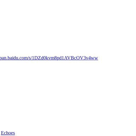
://pan.baidu.com/s/1DZd0kvm8pd1AVBcOV3v4ww
d
Echoes