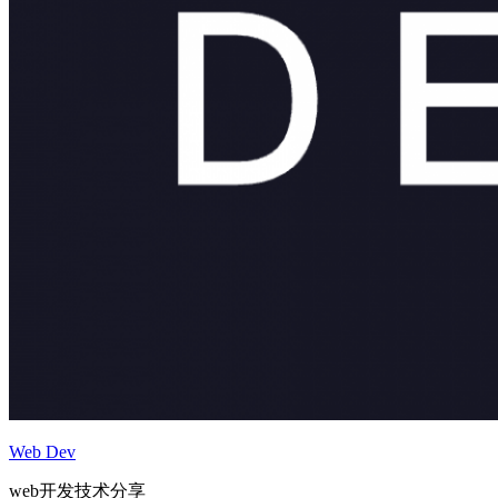
Web Dev
web开发技术分享