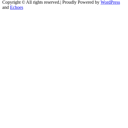
Copyright © All rights reserved.| Proudly Powered by
WordPress
and
Echoes