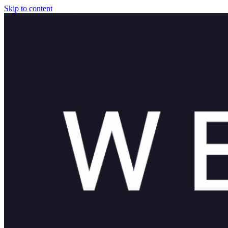
Skip to content