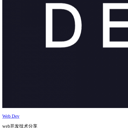
Web Dev
web开发技术分享