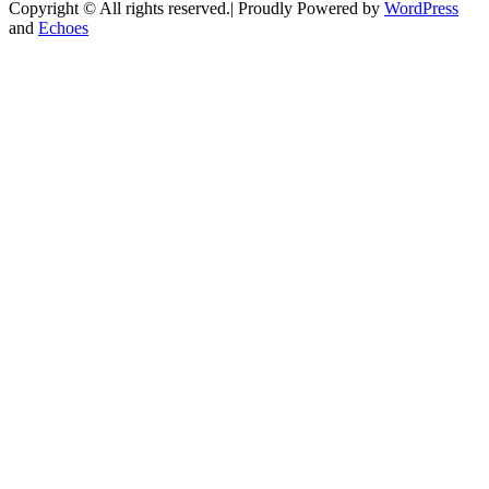
Copyright © All rights reserved.| Proudly Powered by
WordPress
and
Echoes