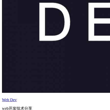
Web Dev
web开发技术分享