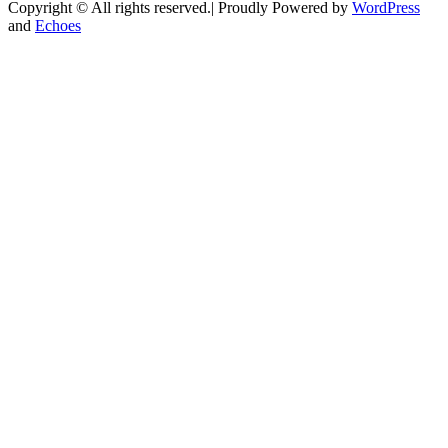
Copyright © All rights reserved.| Proudly Powered by
WordPress
and
Echoes