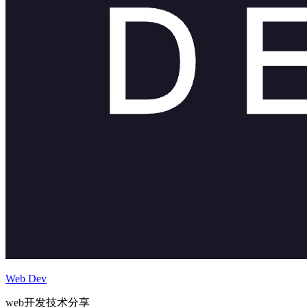
Web Dev
web开发技术分享