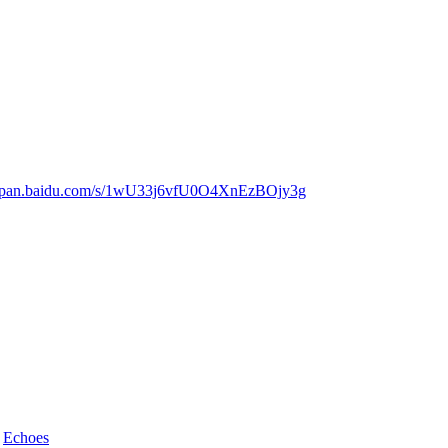
://pan.baidu.com/s/1wU33j6vfU0O4XnEzBOjy3g
d
Echoes