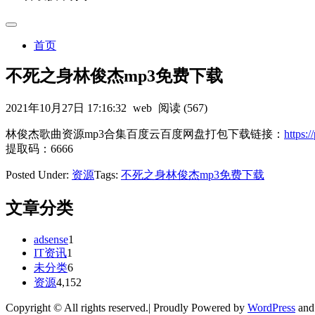
首页
不死之身林俊杰mp3免费下载
2021年10月27日 17:16:32
web
阅读 (567)
林俊杰歌曲资源mp3合集百度云百度网盘打包下载链接：
https
提取码：6666
Posted Under:
资源
Tags:
不死之身林俊杰mp3免费下载
文章分类
adsense
1
IT资讯
1
未分类
6
资源
4,152
Copyright © All rights reserved.| Proudly Powered by
WordPress
an