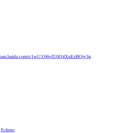
://pan.baidu.com/s/1wU33j6vfU0O4XnEzBOjy3g
d
Echoes