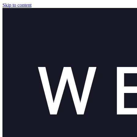
Skip to content