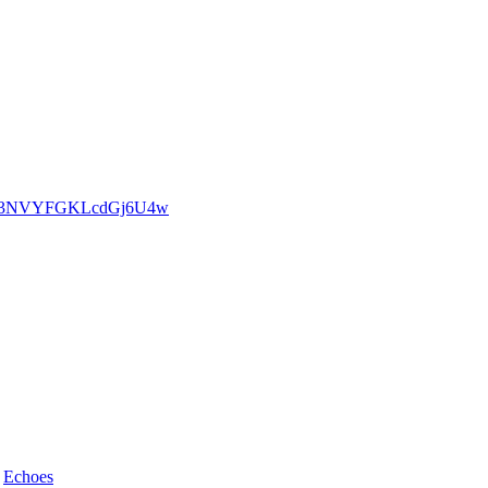
rFQoj3NVYFGKLcdGj6U4w
d
Echoes