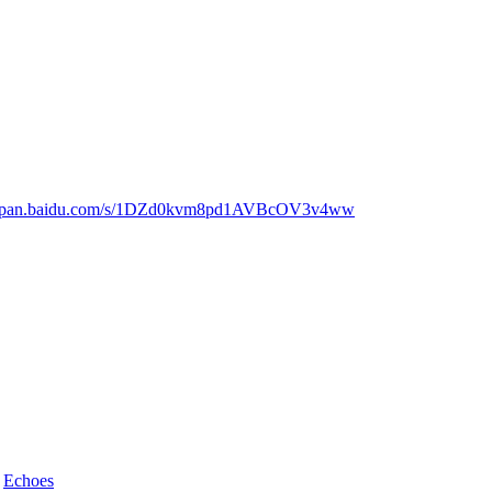
://pan.baidu.com/s/1DZd0kvm8pd1AVBcOV3v4ww
d
Echoes