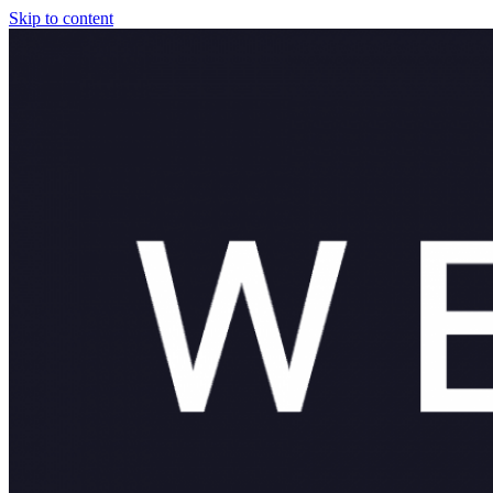
Skip to content