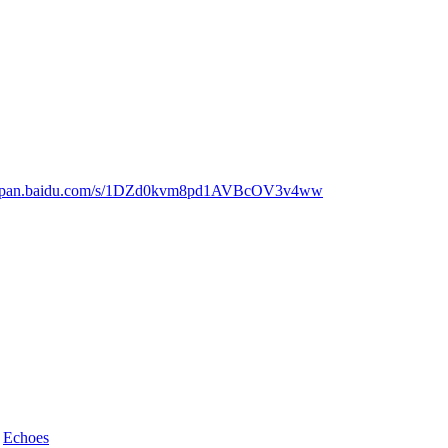
://pan.baidu.com/s/1DZd0kvm8pd1AVBcOV3v4ww
d
Echoes