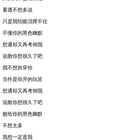
看透不想多说
只是我怕眼泪撑不住
不懂你的黑色幽默
想通却又再考倒我
说散你想很久了吧
我不想拆穿你
当作是你开的玩笑
想通却又再考倒我
说散你想很久了吧
败给你的黑色幽默
不想太多
我想一定是我