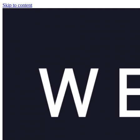
Skip to content