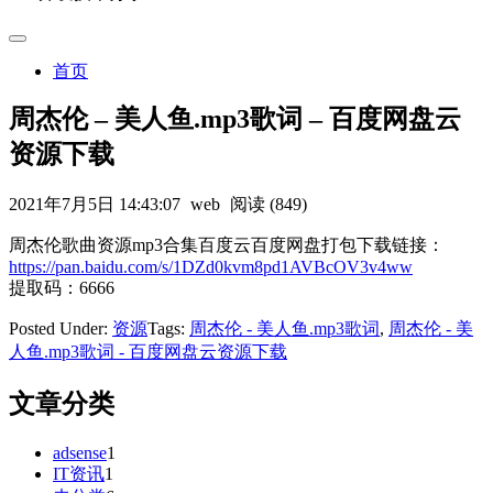
首页
周杰伦 – 美人鱼.mp3歌词 – 百度网盘云
资源下载
2021年7月5日 14:43:07
web
阅读 (849)
周杰伦歌曲资源mp3合集百度云百度网盘打包下载链接：
https://pan.baidu.com/s/1DZd0kvm8pd1AVBcOV3v4ww
提取码：6666
Posted Under:
资源
Tags:
周杰伦 - 美人鱼.mp3歌词
,
周杰伦 - 美
人鱼.mp3歌词 - 百度网盘云资源下载
文章分类
adsense
1
IT资讯
1