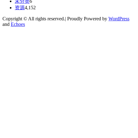
未分类
6
资源
4,152
Copyright © All rights reserved.| Proudly Powered by
WordPress
and
Echoes