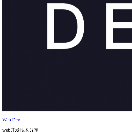
Web Dev
web开发技术分享