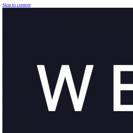
Skip to content