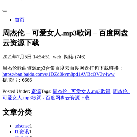
首页
周杰伦 – 可爱女人.mp3歌词 – 百度网盘
云资源下载
2021年7月5日 14:54:51
web
阅读 (746)
周杰伦歌曲资源mp3合集百度云百度网盘打包下载链接：
https://pan.baidu.com/s/1DZd0kvm8pd1AVBcOV3v4ww
提取码：6666
Posted Under:
资源
Tags:
周杰伦 - 可爱女人.mp3歌词
,
周杰伦 -
可爱女人.mp3歌词 - 百度网盘云资源下载
文章分类
adsense
1
IT资讯
1