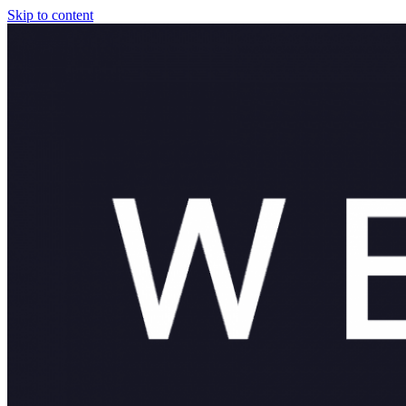
Skip to content