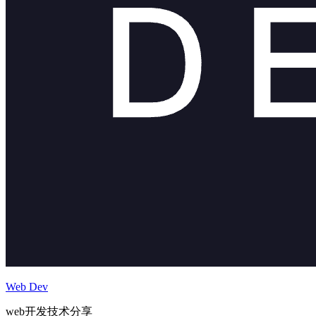
Web Dev
web开发技术分享