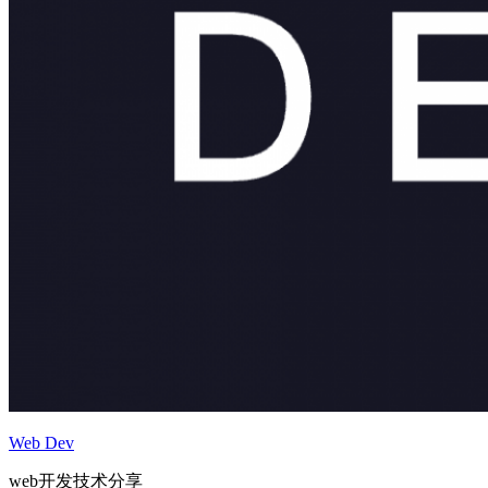
Web Dev
web开发技术分享