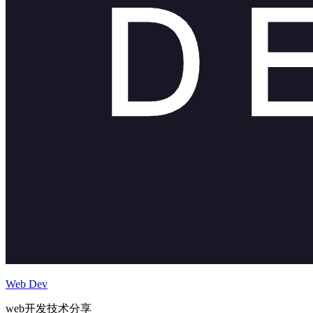
Web Dev
web开发技术分享